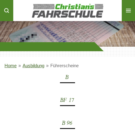
Zum
Hauptinhalt
springen
Home
»
Ausbildung
»
Führerscheine
B
BF 17
B 96