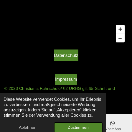
8
5
S
t
e
r
n
e
Datenschutz
Impressum
© 2023 Christian's Fahrschule/ §2 URHG gilt für Schrift und
Bildmaterial
Diese Website verwendet Cookies, um Ihr Erlebnis
Mit Unterstützung von
Webador
zu verbessern und maßgeschneiderte Werbung
anzuzeigen. Indem Sie auf „Akzeptieren“ klicken,
stimmen Sie der Verwendung aller Cookies zu.
Ablehnen
Zustimmen
E-Mail
Telefon
Karte
WhatsApp